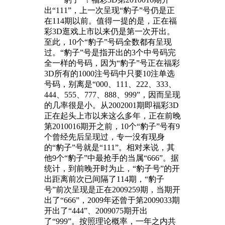
出“111”，上一次呈现“豹子”号仍是正
在114期以前。值得一提的是，正在福
彩3D逛戏上市以来仍是第一次开出。
至此，10个“豹子”号码全数都有呈现
过。“豹子”号是指开出的3个中号码完
全一样的号码，因为“豹子”号正在福彩
3D所有的1000注号码中只要10注单选
号码，别离是“000、111、222、333、
444、555、777、888、999”，因而呈现
的几率很是小。从2002001期即福彩3D
正在起头上市以来这么多年，正在前晚
第2010016期开之前，10个“豹子”号有9
个曾经先后呈现过，专一没有现身
的“豹子”号就是“111”。相对来说，其
他9个“豹子”中最抢手的当属“666”。据
统计，到前晚开时为止，“豹子号”的开
出距离前次已间隔了114期，“豹子
号”前次呈现是正在2009259期，当期开
出了“666”，2009年还曾于第2009033期
开出了“444”、2009075期开出
了“999”。按照理论概率，一年之内共