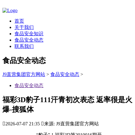
首页
关于我们
食品安全知识
食品安全动态
联系我们
食品安全动态
J9直营集团官方网站
>
食品安全动态
>
食品安全动态
福彩3D豹子111汗青初次表态 返率很是火
爆-搜狐体

2026-07-07 21:35

来源: J9直营集团官方网站
“豹子”！福彩3D第2010016期开